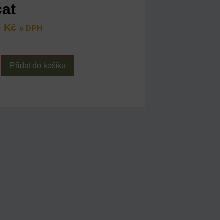
čat
0
Kč
s DPH
m
Přidat do košíku