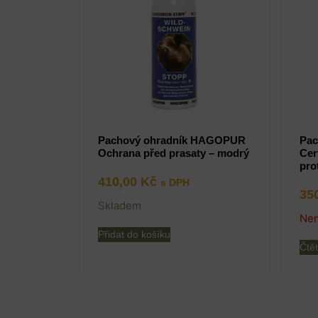
Pachový ohradník HAGOPUR
Pac
Ochrana před prasaty – modrý
Cer
pro
410,00
Kč
s DPH
35
Skladem
Nen
Přidat do košíku
Čtět