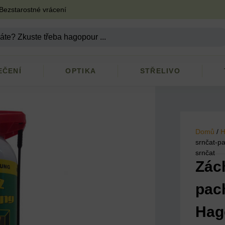
Bezstarostné vrácení
EČENÍ
OPTIKA
STŘELIVO
Domů
/
H
srnčat-p
srnčat
Zác
pac
Hag