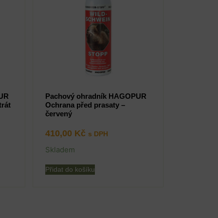
PUR
Pachový ohradník HAGOPUR
rát
Ochrana před prasaty –
červený
410,00
Kč
s DPH
Skladem
Přidat do košíku