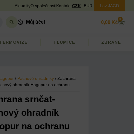
Aktuality
O společnosti
Kontakt
CZK
EUR
Lov JAGD
0
Můj účet
0,00
Kč
TERMOVIZE
TLUMIČE
ZBRANĚ
agopur
/
Pachové ohradníky
/ Záchrana
achový ohradník Hagopur na ochranu
hrana srnčat-
hový ohradník
opur na ochranu