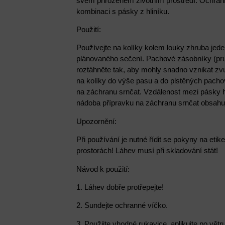
svém přirozeném životním prostředí. Ochran
kombinaci s pásky z hliníku.
Použití:
Používejte na kolíky kolem louky zhruba jed
plánovaného sečení. Pachové zásobníky (pru
roztáhněte tak, aby mohly snadno vznikat zv
na kolíky do výše pasu a do plstěných pacho
na záchranu srnčat. Vzdálenost mezi pásky h
nádoba přípravku na záchranu srnčat obsahuj
Upozornění:
Při používání je nutné řídit se pokyny na eti
prostorách! Láhev musí při skladování stát!
Návod k použití:
1. Láhev dobře protřepejte!
2. Sundejte ochranné víčko.
3. Použijte vhodné rukavice, aplikujte po větr