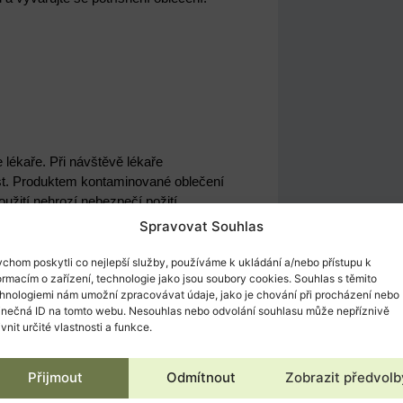
 lékaře. Při návštěvě lékaře
ist. Produktem kontaminované oblečení
žití nehrozí nebezpečí požití.
Spravovat Souhlas
chom poskytli co nejlepší služby, používáme k ukládání a/nebo přístupu k
idné místo. Při bezvědomí uložte
ormacím o zařízení, technologie jako jsou soubory cookies. Souhlas s těmito
i potížích s dýcháním dejte kyslík.
hnologiemi nám umožní zpracovávat údaje, jako je chování při procházení nebo
inečná ID na tomto webu. Nesouhlas nebo odvolání souhlasu může nepříznivě
ivnit určité vlastnosti a funkce.
adně omyjte velkým množstvím vody.
Přijmout
Odmítnout
Zobrazit předvolb
iz víčko nádoby)