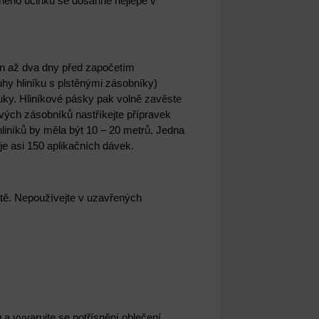
ného účinku se dosáhne nejlépe v
en až dva dny před započetím
hy hliníku s plstěnými zásobníky)
uky. Hliníkové pásky pak volně zavěste
vých zásobníků nastříkejte přípravek
liníků by měla být 10 – 20 metrů. Jedna
e asi 150 aplikačních dávek.
ketě. Nepoužívejte v uzavřených
u a vyvarujte se potřísnění oblečení.