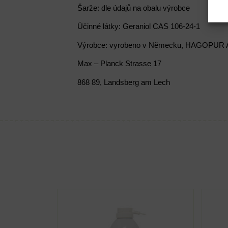
Šarže: dle údajů na obalu výrobce
Účinné látky: Geraniol CAS 106-24-1
Výrobce: vyrobeno v Německu, HAGOPUR 
Max – Planck Strasse 17
868 89, Landsberg am Lech