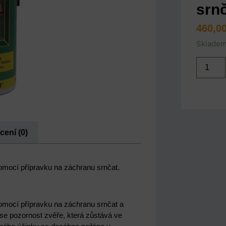
srn
460,0
Sklade
ení (0)
 pomocí přípravku na záchranu srnčat.
 pomocí přípravku na záchranu srnčat a
 se pozornost zvěře, která zůstává ve