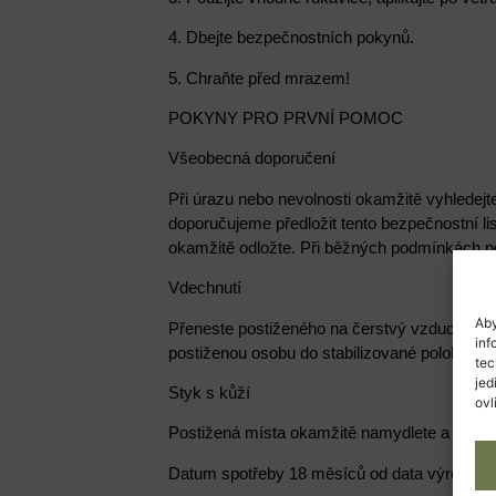
4. Dbejte bezpečnostních pokynů.
5. Chraňte před mrazem!
POKYNY PRO PRVNÍ POMOC
Všeobecná doporučení
Při úrazu nebo nevolnosti okamžitě vyhledejte
doporučujeme předložit tento bezpečnostní l
okamžitě odložte. Při běžných podmínkách pou
Vdechnutí
Aby
Přeneste postiženého na čerstvý vzduch a kl
inf
postiženou osobu do stabilizované polohy a př
tec
jed
Styk s kůží
ovl
Postižená místa okamžitě namydlete a důkl
Datum spotřeby 18 měsíců od data výroby (v