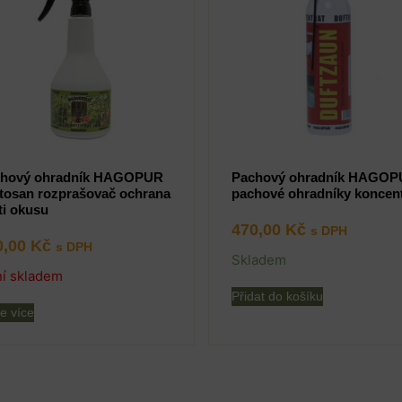
hový ohradník HAGOPUR
Pachový ohradník HAGO
tosan rozprašovač ochrana
pachové ohradníky koncent
ti okusu
470,00
Kč
s DPH
0,00
Kč
s DPH
Skladem
í skladem
Přidat do košíku
e více