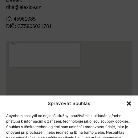
riha@alexlov.cz
IČ: 45961085
DIČ: CZ5906021781
Spravovat Souhlas
Abychom poskytli co nejlepší služby, používáme k ukládání a/nebo
přístupu k informacím o zařízení, technologie jako jsou soubory cookies.
Souhlas s těmito technologiemi nám umožní zpracovávat údaje, jako je
chování při procházení nebo jedinečná ID na tomto webu. Nesouhlas
nebo odvolání souhlasu může nepříznivě ovlivnit určité vlastnosti a