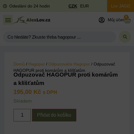
Odeslání do 24 hodin
CZK
EUR
Lov JAGD
0
Můj účet
Domů
/
Hagopur
/
Odpuzovače Hagopur
/ Odpuzovač
HAGOPUR proti komárům a klíšťatům
Odpuzovač HAGOPUR proti komárům
a klíšťatům
195,00
Kč
s DPH
Skladem
Přidat do košíku