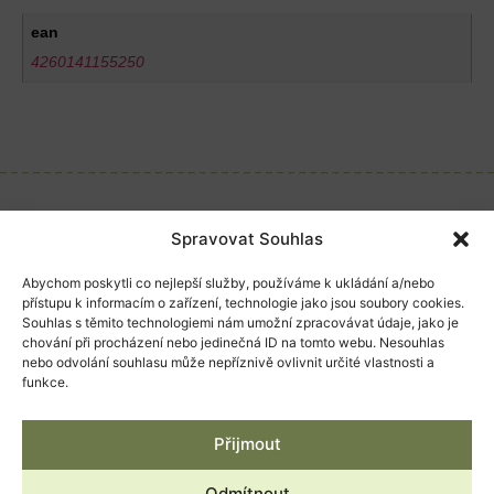
ean
4260141155250
Související produkty
Spravovat Souhlas
Abychom poskytli co nejlepší služby, používáme k ukládání a/nebo
přístupu k informacím o zařízení, technologie jako jsou soubory cookies.
Souhlas s těmito technologiemi nám umožní zpracovávat údaje, jako je
chování při procházení nebo jedinečná ID na tomto webu. Nesouhlas
nebo odvolání souhlasu může nepříznivě ovlivnit určité vlastnosti a
funkce.
Přijmout
Odmítnout