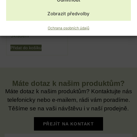
HAGOPUR WESPEN-FREY
(200 g) – Přírodní
Zobrazit předvolby
odpuzovač vos, hmyzu a
komárů
240,00
Kč
s DPH
Ochrana osobních údajů
Skladem
Přidat do košíku
Máte dotaz k našim produktům?
Máte dotaz k našim produktům? Kontaktujte nás
telefonicky nebo e-mailem, rádi vám poradíme.
Těšíme se na vaši návštěvu i v naší prodejně.
PŘEJÍT NA KONTAKT