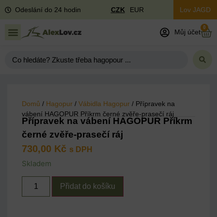
Odeslání do 24 hodin
CZK
EUR
Lov JAGD
0
Můj účet
Domů
/
Hagopur
/
Vábidla Hagopur
/ Přípravek na
vábení HAGOPUR Příkrm černé zvěře-prasečí ráj
Přípravek na vábení HAGOPUR Příkrm
černé zvěře-prasečí ráj
730,00
Kč
s DPH
Skladem
Přidat do košíku