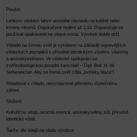
Použití:
Lehkým stiskem lahve umístěte návnadu na kaliště nebo
kmeny stromů. Doporučené ředění až 1:10. Doporučuje se
používat opakovaně na stejná místa. Výrobek dobře drží.
Vábidlo na černou zvěř je vyrobeno na základě nejnovějších
vědeckých poznatků s přírodně identickými vůněmi, vitamíny
a aminokyselinami. Ve vědecké spolupráci se
zvěřinobiologickou poradní kanceláří – Dipl. Biol. H.-W.
Siebeneicher. Aby se černá zvěř cítila „sviňsky blaze“!
Skladovat v chladu, nevystavovat přímému slunečnímu
záření.
Složení:
Kukuřičný sirup, ovocná esence, aminokyseliny, sůl, přírodně
identické vůně.
Šarže: dle údajů na obalu výrobce