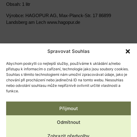
Obsah: 1 litr
Výrobce: HAGOPUR AG, Max-Planck-Str. 17 86899
Landsberg am Lech www.hagopur.de
Spravovat Souhlas
Související produkty
Abychom poskytli co nejlepší služby, používáme k ukládání a/nebo
přístupu k informacím o zařízení, technologie jako jsou soubory cookies.
Souhlas s těmito technologiemi nám umožní zpracovávat údaje, jako je
chování při procházení nebo jedinečná ID na tomto webu. Nesouhlas
nebo odvolání souhlasu může nepříznivě ovlivnit určité vlastnosti a
funkce.
Přijmout
Odmítnout
Zobrazit předvolby