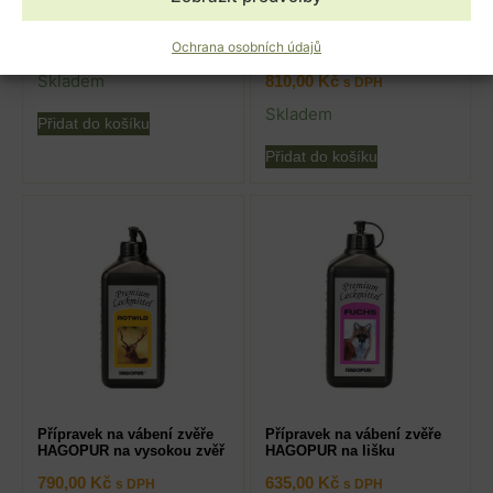
Hagopur sada prasečí lázně
Přípravek na vábení zvěře
HAGOPUR na prasata –
Ochrana osobních údajů
1 199,00
Kč
lanýž
s DPH
Skladem
810,00
Kč
s DPH
Skladem
Přidat do košíku
Přidat do košíku
Přípravek na vábení zvěře
Přípravek na vábení zvěře
HAGOPUR na vysokou zvěř
HAGOPUR na lišku
790,00
Kč
635,00
Kč
s DPH
s DPH