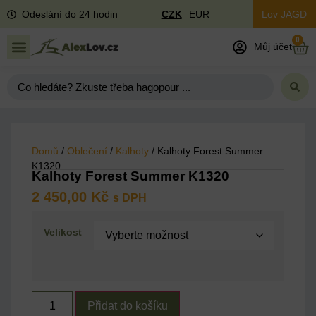
Odeslání do 24 hodin
CZK
EUR
Lov JAGD
0
Můj účet
Domů
/
Oblečení
/
Kalhoty
/ Kalhoty Forest Summer
K1320
Kalhoty Forest Summer K1320
2 450,00
Kč
s DPH
Velikost
Přidat do košíku