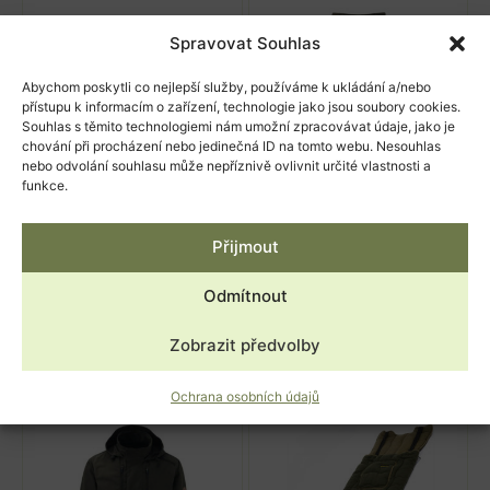
Spravovat Souhlas
Abychom poskytli co nejlepší služby, používáme k ukládání a/nebo
přístupu k informacím o zařízení, technologie jako jsou soubory cookies.
Souhlas s těmito technologiemi nám umožní zpracovávat údaje, jako je
chování při procházení nebo jedinečná ID na tomto webu. Nesouhlas
nebo odvolání souhlasu může nepříznivě ovlivnit určité vlastnosti a
funkce.
Dámské lovecké kalhoty
Kalhoty Cordura K1329
PERCUSSION NORMANDIE
Přijmout
2 595,00
Kč
LADIES (6109)
s DPH
Skladem
1 490,00
Kč
s DPH
Odmítnout
Skladem
Výběr možností
Zobrazit předvolby
Výběr možností
Ochrana osobních údajů