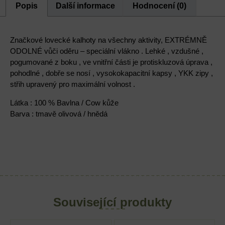
Popis
Další informace
Hodnocení (0)
Značkové lovecké kalhoty na všechny aktivity, EXTRÉMNĚ
ODOLNÉ vůči oděru – speciální vlákno . Lehké , vzdušné ,
pogumované z boku , ve vnitřní části je protiskluzová úprava ,
pohodlné , dobře se nosí , vysokokapacitní kapsy , YKK zipy ,
střih upravený pro maximální volnost .
Látka : 100 % Bavlna / Cow kůže
Barva : tmavě olivová / hnědá
Související produkty