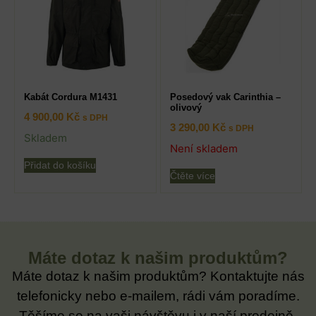
Kabát Cordura M1431
Posedový vak Carinthia –
olivový
4 900,00
Kč
s DPH
3 290,00
Kč
s DPH
Skladem
Není skladem
Přidat do košíku
Čtěte více
Máte dotaz k našim produktům?
Máte dotaz k našim produktům? Kontaktujte nás
telefonicky nebo e-mailem, rádi vám poradíme.
Těšíme se na vaši návštěvu i v naší prodejně.