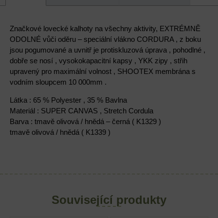
Značkové lovecké kalhoty na všechny aktivity, EXTRÉMNĚ
ODOLNÉ vůči oděru – speciální vlákno CORDURA , z boku
jsou pogumované a uvnitř je protiskluzová úprava , pohodlné ,
dobře se nosí , vysokokapacitní kapsy , YKK zipy , střih
upravený pro maximální volnost , SHOOTEX membrána s
vodním sloupcem 10 000mm .
Látka : 65 % Polyester , 35 % Bavlna
Materiál : SUPER CANVAS , Stretch Cordula
Barva : tmavě olivová / hnědá – černá ( K1329 )
tmavě olivová / hnědá ( K1339 )
Související produkty