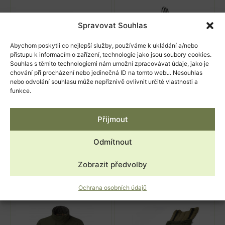
Spravovat Souhlas
Abychom poskytli co nejlepší služby, používáme k ukládání a/nebo
přístupu k informacím o zařízení, technologie jako jsou soubory cookies.
Souhlas s těmito technologiemi nám umožní zpracovávat údaje, jako je
chování při procházení nebo jedinečná ID na tomto webu. Nesouhlas
nebo odvolání souhlasu může nepříznivě ovlivnit určité vlastnosti a
funkce.
Zimní lovecké kalhoty s
Zimní lovecké kalhoty
podšívkou PERCUSSION
PERCUSSION GRAND
Přijmout
TRADITION (10104)
NORD s fleecovou
podšívkou (10101)
1 890,00
Kč
s DPH
Odmítnout
2 500,00
Kč
s DPH
Skladem
Skladem
Zobrazit předvolby
Výběr možností
Výběr možností
Ochrana osobních údajů