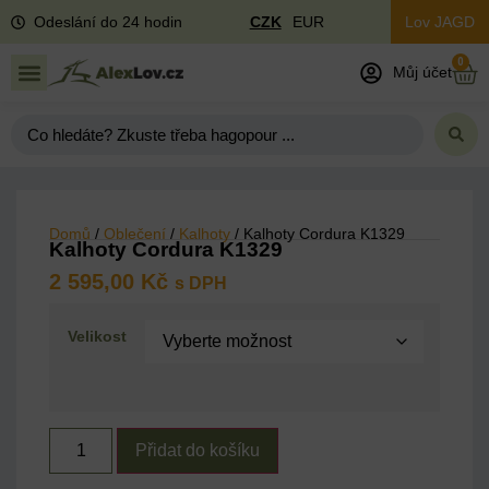
Odeslání do 24 hodin
CZK
EUR
Lov JAGD
0
Můj účet
Domů
/
Oblečení
/
Kalhoty
/ Kalhoty Cordura K1329
Kalhoty Cordura K1329
2 595,00
Kč
s DPH
Velikost
Přidat do košíku