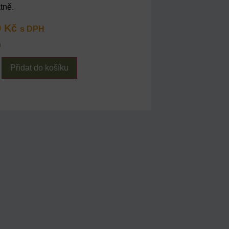
tně.
0
Kč
s DPH
m
Přidat do košíku