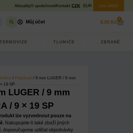
Aktuality
O společnosti
Kontakt
CZK
EUR
Lov JAGD
0
Můj účet
0,00
Kč
TERMOVIZE
TLUMIČE
ZBRANĚ
třelivo
/
Pistolové
/ 9 mm LUGER / 9 mm
 × 19 SP
m LUGER / 9 mm
A / 9 × 19 SP
rodukt lze vyzvednout pouze na
ě.
Nakupujete-li také zboží jiných
ií, doporučujeme udělat objednávky