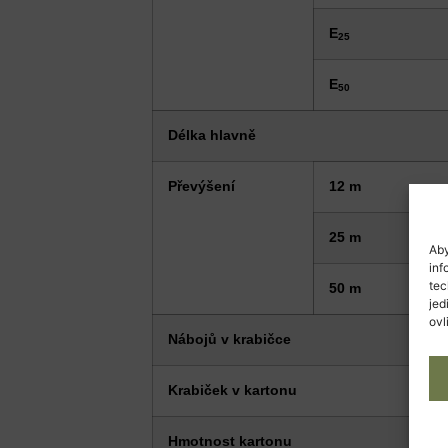
E
25
E
50
Délka hlavně
Převýšení
12 m
25 m
Aby
inf
tec
50 m
jed
ovl
Nábojů v krabičce
Krabiček v kartonu
Hmotnost kartonu