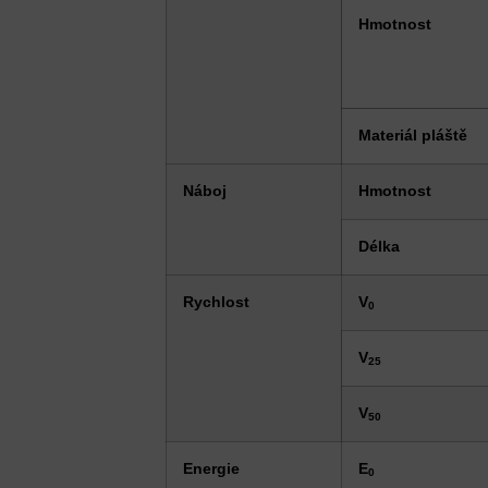
Hmotnost
Materiál pláště
Náboj
Hmotnost
Délka
Rychlost
V
0
V
25
V
50
Energie
E
0