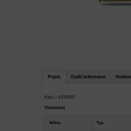
Popis
Další informace
Hodnoc
Kat.č.: V310592
Vlastnosti
Střela
Typ