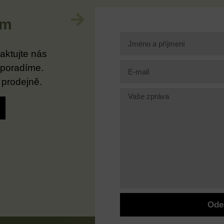
im
aktujte nás
 poradíme.
 prodejně.
Ode