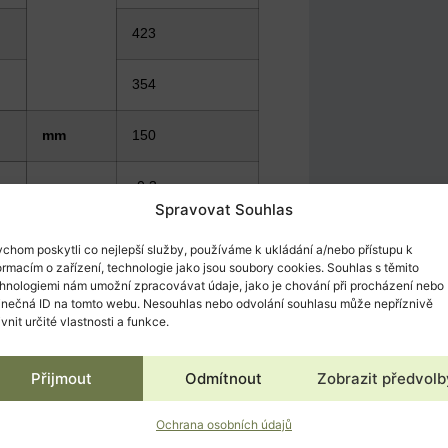
423
354
mm
150
cm
-0,3
Spravovat Souhlas
0
chom poskytli co nejlepší služby, používáme k ukládání a/nebo přístupu k
ormacím o zařízení, technologie jako jsou soubory cookies. Souhlas s těmito
hnologiemi nám umožní zpracovávat údaje, jako je chování při procházení nebo
-3,8
inečná ID na tomto webu. Nesouhlas nebo odvolání souhlasu může nepříznivě
ivnit určité vlastnosti a funkce.
50
Přijmout
Odmítnout
Zobrazit předvolb
20
Ochrana osobních údajů
kg
13,1