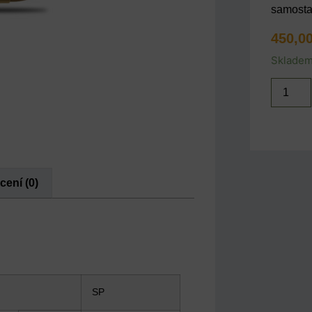
samosta
450,0
Sklade
ení (0)
SP