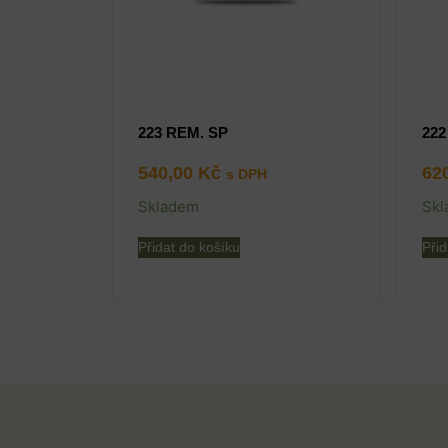
223 REM. SP
222
540,00
Kč
62
s DPH
Skladem
Skl
Přidat do košíku
Přid