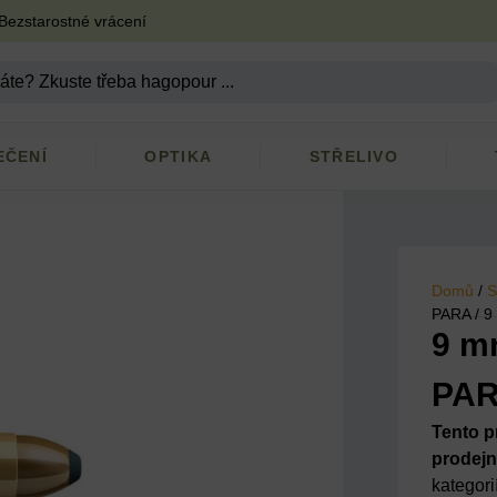
Bezstarostné vrácení
EČENÍ
OPTIKA
STŘELIVO
Domů
/
S
PARA / 9
9 m
PAR
Tento p
prodejn
kategor