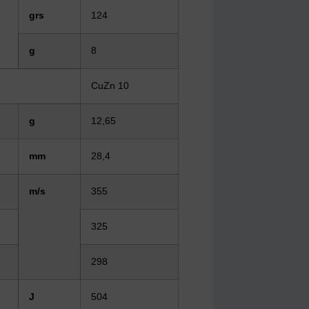
grs
124
g
8
CuZn 10
g
12,65
mm
28,4
m/s
355
325
298
J
504