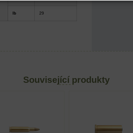
lb
29
Související produkty