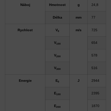
Náboj
Hmotnost
g
24
,8
Délka
mm
77
Rychlost
V
m/s
725
0
V
654
100
V
578
200
V
516
300
Energie
E
J
2944
0
E
2395
100
E
1870
200