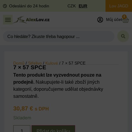
Odeslání do 24 hodin
CZK
EUR
Lov JAGD
0
Můj účet
Domů
/
Střelivo
/
Kulové
/ 7 × 57 SPCE
7 × 57 SPCE
Tento produkt lze vyzvednout pouze na
prodejně.
Nakupujete-li také zboží jiných
kategorií, doporučujeme udělat objednávky
samostatně.
30,87
€
s DPH
Skladem
Přidat do košíku