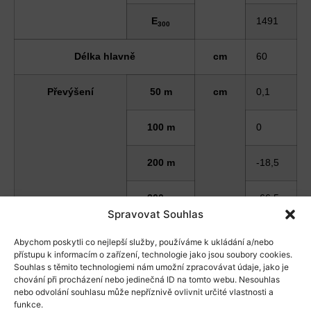
E
1491
300
Délka hlavně
cm
60
Převýšení
50 m
cm
0
,1
100 m
0
200 m
-18
,5
300 m
-66
,5
Spravovat Souhlas
ONV
m
147
Abychom poskytli co nejlepší služby, používáme k ukládání a/nebo
přístupu k informacím o zařízení, technologie jako jsou soubory cookies.
Souhlas s těmito technologiemi nám umožní zpracovávat údaje, jako je
Převýšení pro ONV
50 m
cm
1
,9
chování při procházení nebo jedinečná ID na tomto webu. Nesouhlas
nebo odvolání souhlasu může nepříznivě ovlivnit určité vlastnosti a
funkce.
100 m
3
,7