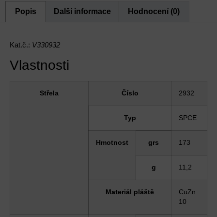
Popis
Další informace
Hodnocení (0)
Kat.č.:
V330932
Vlastnosti
Střela
Číslo
2932
Typ
SPCE
Hmotnost
grs
173
g
11
,2
Materiál pláště
CuZn
10