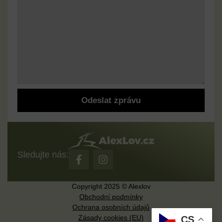
Odeslat zprávu
Sledujte nás:
Copyright 2025 © Alexlov
Obchodní podmínky
Ochrana osobních údajů
Zásady cookies (EU)
CS