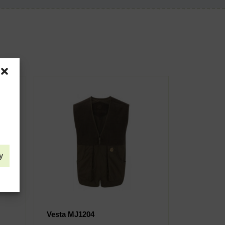
y
Vesta MJ1204