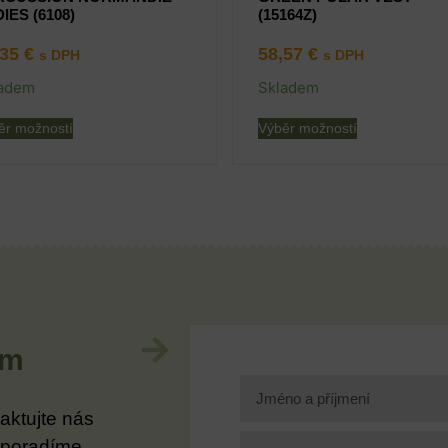
IES (6108)
(15164Z)
,35
€
58,57
€
s DPH
s DPH
adem
Skladem
ěr možností
Výběr možností
im
aktujte nás
 poradíme.