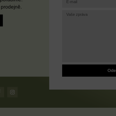
 prodejně.
Ode