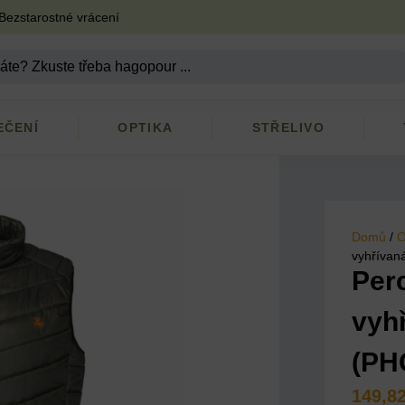
Bezstarostné vrácení
EČENÍ
OPTIKA
STŘELIVO
Domů
/
O
vyhřívan
Per
vyh
(PH
149,8