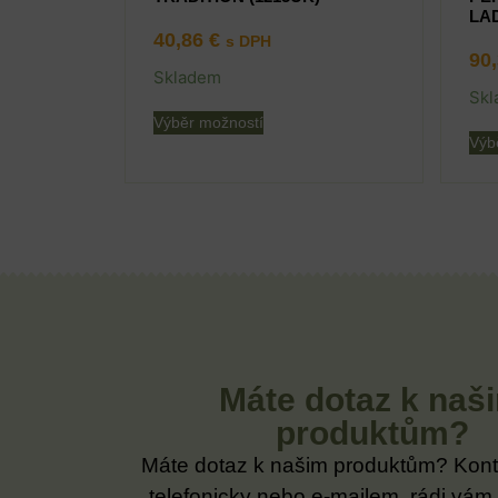
LAD
40,86
€
s DPH
90
Skladem
Skl
Výběr možností
Výb
Máte dotaz k naš
produktům?
Máte dotaz k našim produktům? Kont
telefonicky nebo e-mailem, rádi vám