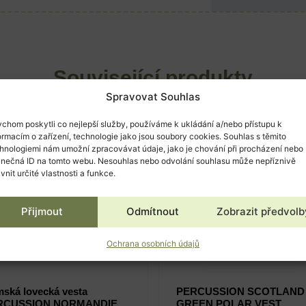
Související produkty
Spravovat Souhlas
chom poskytli co nejlepší služby, používáme k ukládání a/nebo přístupu k
ormacím o zařízení, technologie jako jsou soubory cookies. Souhlas s těmito
hnologiemi nám umožní zpracovávat údaje, jako je chování při procházení nebo
inečná ID na tomto webu. Nesouhlas nebo odvolání souhlasu může nepříznivě
ivnit určité vlastnosti a funkce.
Přijmout
Odmítnout
Zobrazit předvolb
Ochrana osobních údajů
ská lovecká vesta
PERCUSSION SCOTLAND
RCUSSION NORMANDIE
GREEN POLAR VEST