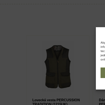
Aby
inf
tec
jed
ovl
Lovecká vesta PERCUSSION
Dám
TRADITION (1215UK)
PE