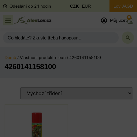
Odeslání do 24 hodin
CZK
EUR
Lov JAGD
0
Můj účet
Domů
/ Vlastnost produktu: ean / 4260141158100
4260141158100