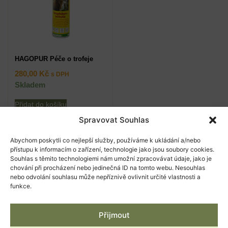
HAGOPUR Péče o trofeje
280,00
Kč
s DPH
Skladem
Přidat do košíku
Spravovat Souhlas
Abychom poskytli co nejlepší služby, používáme k ukládání a/nebo
přístupu k informacím o zařízení, technologie jako jsou soubory cookies.
Máte dotaz k našim produktům?
Souhlas s těmito technologiemi nám umožní zpracovávat údaje, jako je
chování při procházení nebo jedinečná ID na tomto webu. Nesouhlas
Máte dotaz k našim produktům? Kontaktujte nás
nebo odvolání souhlasu může nepříznivě ovlivnit určité vlastnosti a
telefonicky nebo e-mailem, rádi vám poradíme.
funkce.
Těšíme se na vaši návštěvu i v naší prodejně.
Přijmout
PŘEJÍT NA KONTAKT