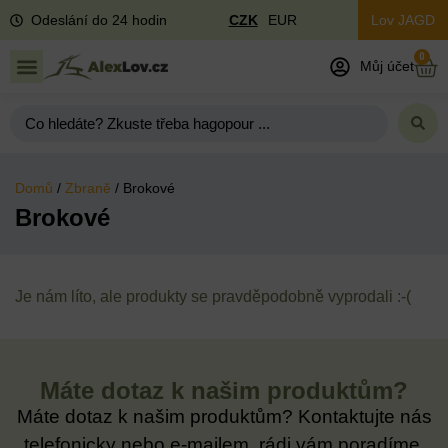
Odeslání do 24 hodin
CZK
EUR
Lov JAGD
0
Můj účet
Domů
/
Zbraně
/ Brokové
Brokové
Je nám líto, ale produkty se pravděpodobně vyprodali :-(
Máte dotaz k našim produktům?
Máte dotaz k našim produktům? Kontaktujte nás
telefonicky nebo e-mailem, rádi vám poradíme.