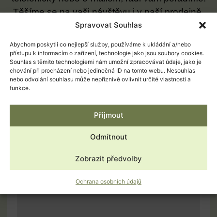
Těšíme se na vaši návštěvu i v naší prodejně.
Spravovat Souhlas
PŘEJÍT NA KONTAKT
Abychom poskytli co nejlepší služby, používáme k ukládání a/nebo
přístupu k informacím o zařízení, technologie jako jsou soubory cookies.
Souhlas s těmito technologiemi nám umožní zpracovávat údaje, jako je
chování při procházení nebo jedinečná ID na tomto webu. Nesouhlas
nebo odvolání souhlasu může nepříznivě ovlivnit určité vlastnosti a
funkce.
Přijmout
Odmítnout
Zobrazit předvolby
Ochrana osobních údajů